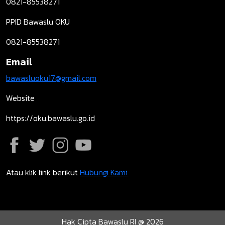
0821-85538271
PPID Bawaslu OKU
0821-85538271
Email
bawasluoku17@gmail.com
Website
https://oku.bawaslu.go.id
Atau klik link berikut
Hubungi Kami
Hak Cipta Bawaslu RI @ 2026